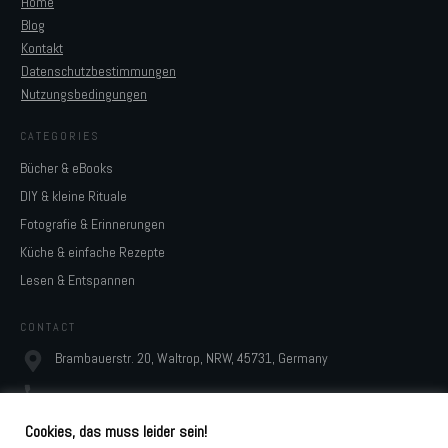
Home
Blog
Kontakt
Datenschutzbestimmungen
Nutzungsbedingungen
CATEGORIES
Bücher & eBooks
DIY & kleine Rituale
Fotografie & Erinnerungen
Küche & einfache Rezepte
Lesen & Entspannen
CONTACT
Brambauerstr. 20, Waltrop, NRW, 45731, Germany
monja@digidesignresort.de
Cookies, das muss leider sein!