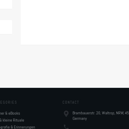
TEGORIES
CONTACT
Brambauerstr. 20, Waltrop, NRW, 4
her & eBooks
Germany
& kleine Rituale
grafie & Erinnerungen