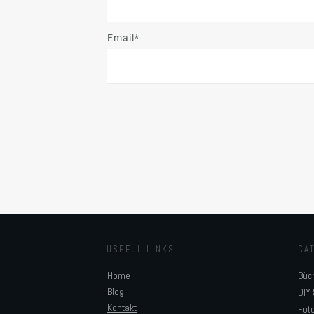
Email*
USEFUL LINKS
CA
Home
Büc
Blog
DIY 
Kontakt
Foto