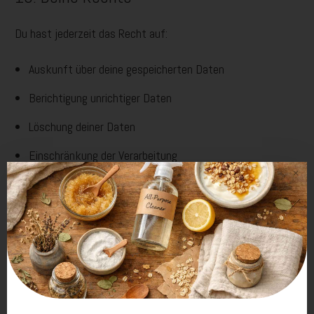
Du hast jederzeit das Recht auf:
Auskunft über deine gespeicherten Daten
Berichtigung unrichtiger Daten
Löschung deiner Daten
Einschränkung der Verarbeitung
Datenübertragbarkeit
Widerspruch gegen die Verarbeitung
Außerdem hast du das Recht, dich bei einer Datenschutz-
Aufsichtsbehörde zu beschweren.
11. Änderungen dieser