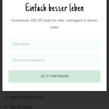
Datenschutzerklärung
Einfach besser leben
Ich behalte mir vor, diese Datenschutzerklärung
Kostenloser (0€) DIY Guide für mehr Leichtigkeit in deinem
anzupassen, um sie an aktuelle rechtliche Anforderungen
Leben.
oder Änderungen des Angebots anzupassen.
Es gilt jeweils die aktuelle Version.
12. Newsletter (ConvertKit)
Wenn du dich auf Digidesignresort.de für den Newsletter
JETZT EINTRAGEN
anmeldest, werden personenbezogene Daten verarbeitet.
Dazu gehören insbesondere:
deine E-Mail-Adresse
dein Vorname