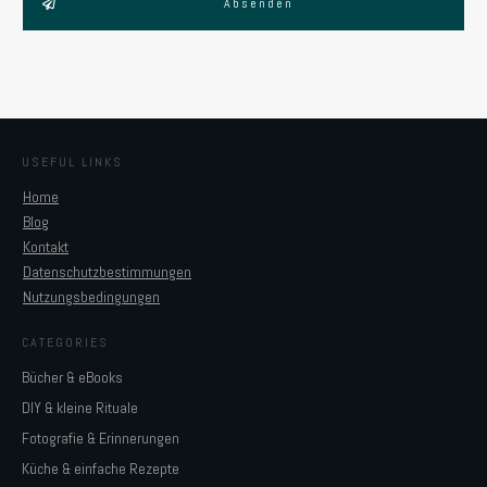
Absenden
USEFUL LINKS
Home
Blog
Kontakt
Datenschutzbestimmungen
Nutzungsbedingungen
CATEGORIES
Bücher & eBooks
DIY & kleine Rituale
Fotografie & Erinnerungen
Küche & einfache Rezepte