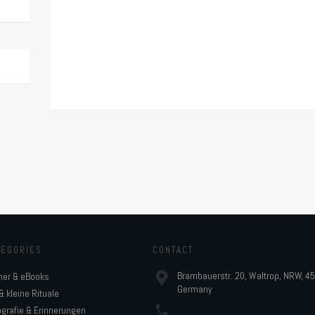
TEGORIES
CONTACT
Brambauerstr. 20, Waltrop, NRW, 4
her & eBooks
Germany
& kleine Rituale
grafie & Erinnerungen