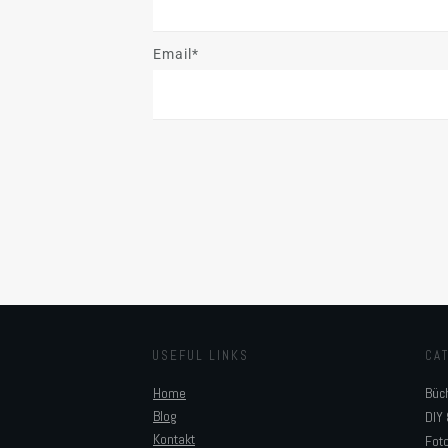
Email*
USEFUL LINKS
CA
Home
Büc
Blog
DIY 
Kontakt
Foto