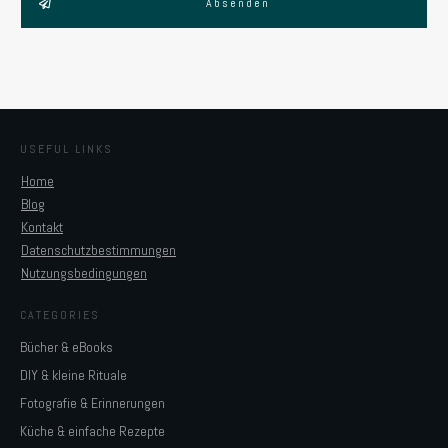
Absenden
USEFUL LINKS
Home
Blog
Kontakt
Datenschutzbestimmungen
Nutzungsbedingungen
CATEGORIES
Bücher & eBooks
DIY & kleine Rituale
Fotografie & Erinnerungen
Küche & einfache Rezepte