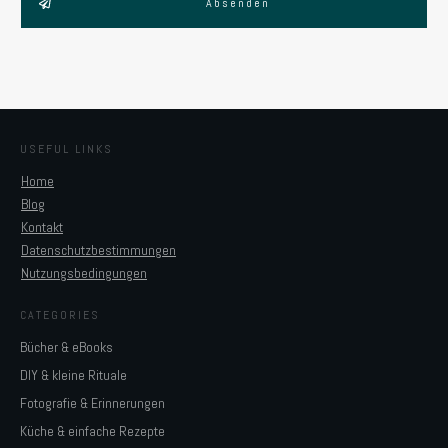
Absenden
USEFUL LINKS
Home
Blog
Kontakt
Datenschutzbestimmungen
Nutzungsbedingungen
CATEGORIES
Bücher & eBooks
DIY & kleine Rituale
Fotografie & Erinnerungen
Küche & einfache Rezepte