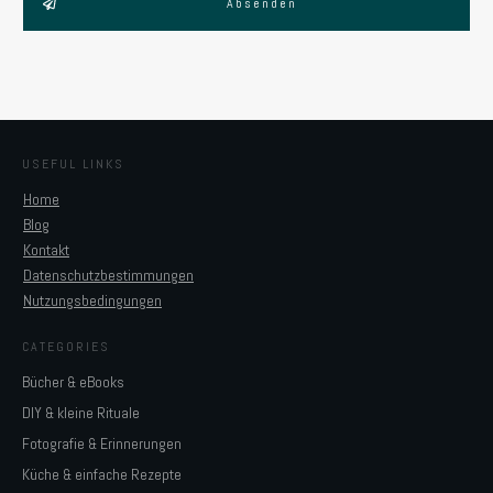
Absenden
USEFUL LINKS
Home
Blog
Kontakt
Datenschutzbestimmungen
Nutzungsbedingungen
CATEGORIES
Bücher & eBooks
DIY & kleine Rituale
Fotografie & Erinnerungen
Küche & einfache Rezepte