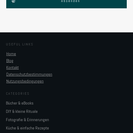
Absenden
USEFUL LINKS
Home
Blog
Kontakt
Datenschutzbestimmungen
Nutzungsbedingungen
CATEGORIES
Bücher & eBooks
DIY & kleine Rituale
Fotografie & Erinnerungen
Küche & einfache Rezepte