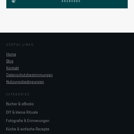
Absenden
USEFUL LINKS
Home
Blog
Kontakt
Datenschutzbestimmungen
Nutzungsbedingungen
CATEGORIES
Bücher & eBooks
DIY & kleine Rituale
Fotografie & Erinnerungen
Küche & einfache Rezepte