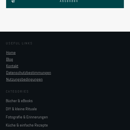
Absenden
USEFUL LINKS
Home
Blog
Kontakt
Datenschutzbestimmungen
Nutzungsbedingungen
CATEGORIES
Bücher & eBooks
DIY & kleine Rituale
Fotografie & Erinnerungen
Küche & einfache Rezepte