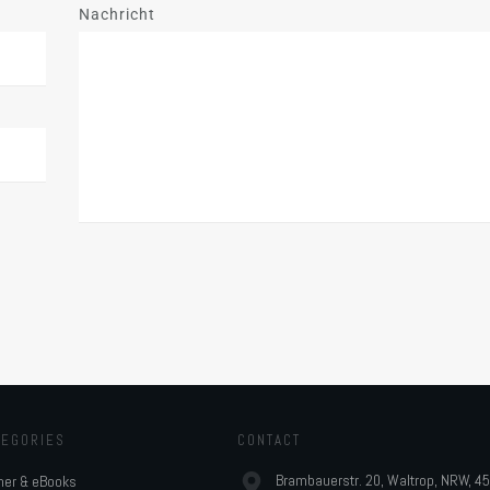
Nachricht
TEGORIES
CONTACT
Brambauerstr. 20, Waltrop, NRW, 4
her & eBooks