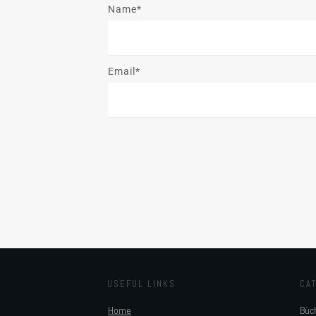
Name*
Email*
USEFUL LINKS
CA
Home
Büc