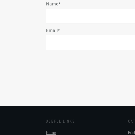
Name*
Email*
USEFUL LINKS
CA
Home
Büc