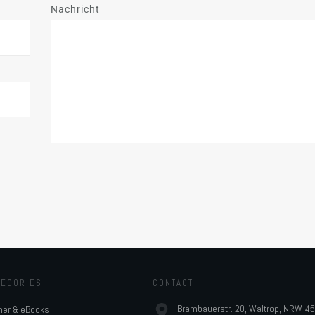
Nachricht
TEGORIES
CONTACT
Brambauerstr. 20, Waltrop, NRW, 4
her & eBooks