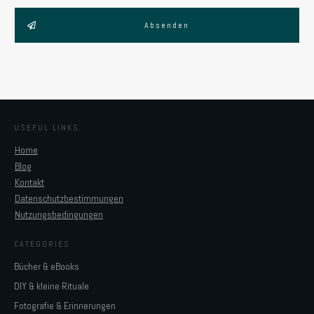
Absenden
USEFUL LINKS
Home
Blog
Kontakt
Datenschutzbestimmungen
Nutzungsbedingungen
CATEGORIES
Bücher & eBooks
DIY & kleine Rituale
Fotografie & Erinnerungen