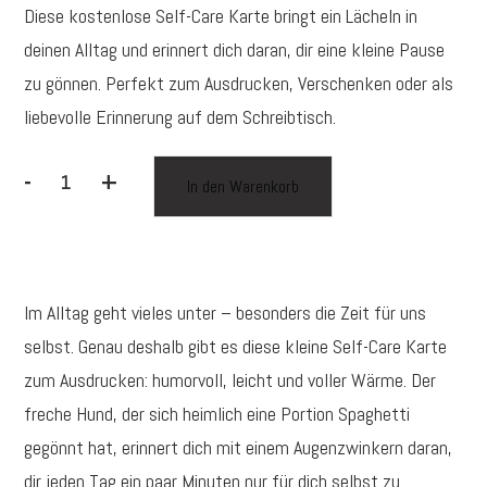
Diese kostenlose Self-Care Karte bringt ein Lächeln in
deinen Alltag und erinnert dich daran, dir eine kleine Pause
zu gönnen. Perfekt zum Ausdrucken, Verschenken oder als
liebevolle Erinnerung auf dem Schreibtisch.
-
+
In den Warenkorb
Kostenlose
Self-
Care
Karte:
Im Alltag geht vieles unter – besonders die Zeit für uns
Nimm
dir
selbst. Genau deshalb gibt es diese kleine Self-Care Karte
5
zum Ausdrucken: humorvoll, leicht und voller Wärme. Der
Minuten
freche Hund, der sich heimlich eine Portion Spaghetti
nur
gegönnt hat, erinnert dich mit einem Augenzwinkern daran,
für
dir jeden Tag ein paar Minuten nur für dich selbst zu