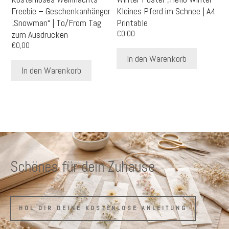
Freebie – Geschenkanhänger
Kleines Pferd im Schnee | A4
„Snowman“ | To/From Tag
Printable
zum Ausdrucken
€
0,00
€
0,00
In den Warenkorb
In den Warenkorb
Schönes für dein Zuhause
HOL DIR DEINE KOSTENLOSE ANLEITUNG