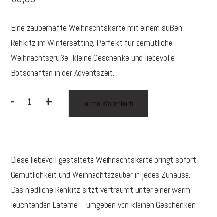
Eine zauberhafte Weihnachtskarte mit einem süßen
Rehkitz im Wintersetting. Perfekt für gemütliche
Weihnachtsgrüße, kleine Geschenke und liebevolle
Botschaften in der Adventszeit.
-
+
In den Warenkorb
Weihnachtskarte
„Dreaming
of
a
Diese liebevoll gestaltete Weihnachtskarte bringt sofort
Cozy
Christmas“
Gemütlichkeit und Weihnachtszauber in jedes Zuhause.
–
Das niedliche Rehkitz sitzt verträumt unter einer warm
niedliches
leuchtenden Laterne – umgeben von kleinen Geschenken
Rehkitz-