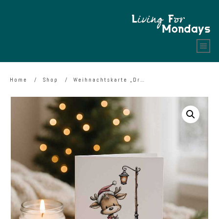
Home
/
Shop
/
Weihnachtskarte „Dreaming of a Cozy Christmas“ – niedliches Rehkitz-Motiv zum Ausdrucken