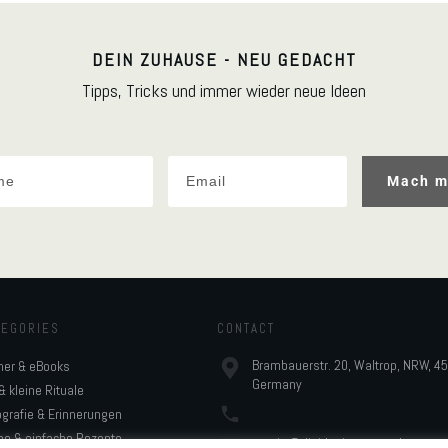
DEIN ZUHAUSE - NEU GEDACHT
Tipps, Tricks und immer wieder neue Ideen
Mach m
TEGORIES
CONTACT
Brambauerstr. 20, Waltrop, NRW, 4
her & eBooks
Germany
& kleine Rituale
grafie & Erinnerungen
he & einfache Rezepte
monja@digidesignresort.de