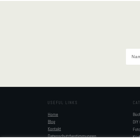
USEFUL LINKS
CA
Home
Büc
Blog
DIY 
Kontakt
Foto
Datenschutzbestimmungen
Küc