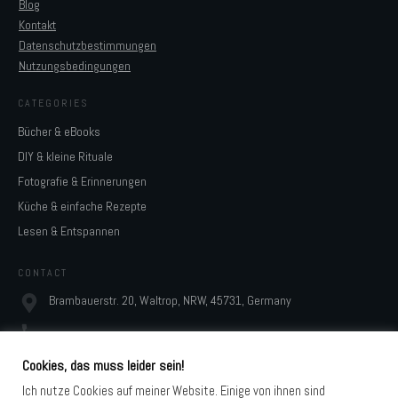
Blog
Kontakt
Datenschutzbestimmungen
Nutzungsbedingungen
CATEGORIES
Bücher & eBooks
DIY & kleine Rituale
Fotografie & Erinnerungen
Küche & einfache Rezepte
Lesen & Entspannen
CONTACT
Brambauerstr. 20, Waltrop, NRW, 45731, Germany
monja@digidesignresort.de
Cookies, das muss leider sein!
Ich nutze Cookies auf meiner Website. Einige von ihnen sind