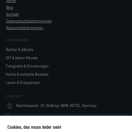
Home
Blog
Kontakt
Datenschutzbestimmungen
Nutzungsbedingungen
CATEGORIES
Bücher & eBooks
DIY & kleine Rituale
Fotografie & Erinnerungen
Küche & einfache Rezepte
Lesen & Entspannen
CONTACT
Brambauerstr. 20, Waltrop, NRW, 45731, Germany
monja@digidesignresort.de
Cookies, das muss leider sein!