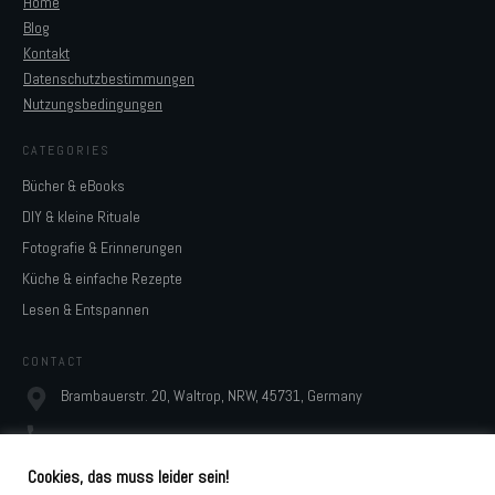
Home
Blog
Kontakt
Datenschutzbestimmungen
Nutzungsbedingungen
CATEGORIES
Bücher & eBooks
DIY & kleine Rituale
Fotografie & Erinnerungen
Küche & einfache Rezepte
Lesen & Entspannen
CONTACT
Brambauerstr. 20, Waltrop, NRW, 45731, Germany
monja@digidesignresort.de
Cookies, das muss leider sein!