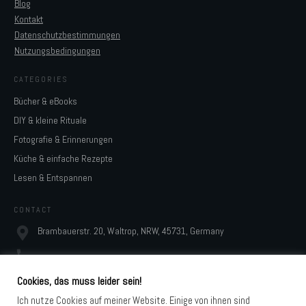
Blog
Kontakt
Datenschutzbestimmungen
Nutzungsbedingungen
CATEGORIES
Bücher & eBooks
DIY & kleine Rituale
Fotografie & Erinnerungen
Küche & einfache Rezepte
Lesen & Entspannen
CONTACT
Brambauerstr. 20, Waltrop, NRW, 45731, Germany
monja@digidesignresort.de
Cookies, das muss leider sein!
Ich nutze Cookies auf meiner Website. Einige von ihnen sind