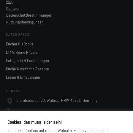
Blog
Kontakt
Datenschutzbestimmungen
Nutzungsbedingungen
CATEGORIES
Bücher & eBooks
DIY & kleine Rituale
Fotografie & Erinnerungen
Küche & einfache Rezepte
Lesen & Entspannen
CONTACT
Brambauerstr. 20, Waltrop, NRW, 45731, Germany
monja@digidesignresort.de
Cookies, das muss leider sein!
Ich nutze Cookies auf meiner Website. Einige von ihnen sind