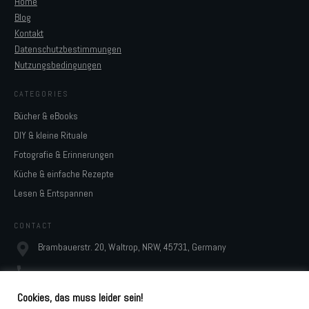
Home
Blog
Kontakt
Datenschutzbestimmungen
Nutzungsbedingungen
CATEGORIES
Bücher & eBooks
DIY & kleine Rituale
Fotografie & Erinnerungen
Küche & einfache Rezepte
Lesen & Entspannen
CONTACT
Brambauerstr. 20, Waltrop, NRW, 45731, Germany
monja@digidesignresort.de
Cookies, das muss leider sein!